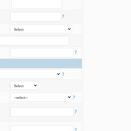
?
?
?
?
?
?