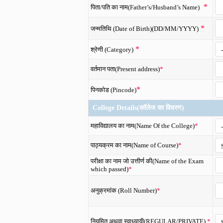
*
पिता/पति का नाम
(Father’s/Husband’s Name)
*
जन्मतिथि (Date of Birth)(DD/MM/YYYY)
*
श्रेणी (Category)
वर्तमान पता(Present address)
*
*
पिनकोड (Pincode)
College Details(कॉलेज का विवरण)
महाविद्यालय का नाम(Name Of the College)
*
पाठ्यक्रम का नाम(Name of Course)
*
परीक्षा का नाम जो उत्तीर्ण की(Name of the Exam
which passed)
*
अनुक्रमांक (Roll Number)
*
नियमित अथवा स्वाध्यायी(REGULAR/PRIVATE)
*