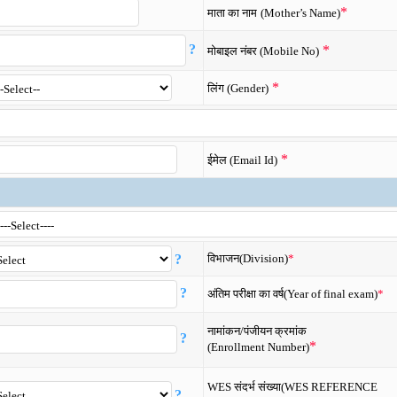
*
माता का नाम
(Mother’s Name)
?
*
मोबाइल नंबर (Mobile No)
*
लिंग (Gender)
*
ईमेल (Email Id)
?
विभाजन(Division)
*
?
अंतिम परीक्षा का वर्ष(Year of final exam)
*
नामांकन/पंजीयन क्रमांक
?
*
(Enrollment Number)
WES संदर्भ संख्या(WES REFERENCE
?