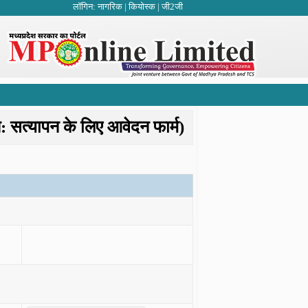
लॉगिन:
नागरिक
|
कियोस्क
|
जी2जी
पन के लिए आवेदन फार्म)